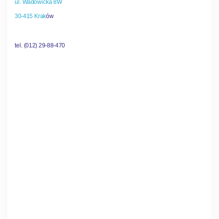
ul. Wadowicka 8W
30-415 Krak
ów
tel. (012) 29-88-470
