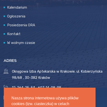
Kalendarium
Ogłoszenia
Posiedzenia ORA
Kontakt
W wolnym czasie
ADRES
Okręgowa Izba Aptekarska w Krakowie. ul. Kobierzyńska
98/68 , 30-382 Kraków
12-264-25-53
,
607-14-08-98
biuro@oia.krakow.pl
,
oia.krakow.pl
Nasza strona internetowa używa plików
cookies (tzw. ciasteczka) w celach