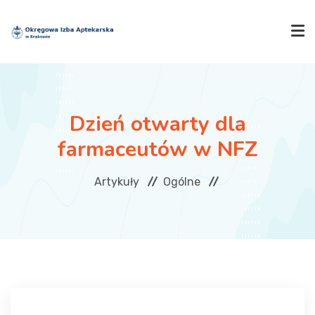
SZUKAJ
Dzień otwarty dla
IZBA
farmaceutów w NFZ
Artykuły
Ogólne
AKTUALNOŚCI
SZKOLENIA
OGŁOSZENIA