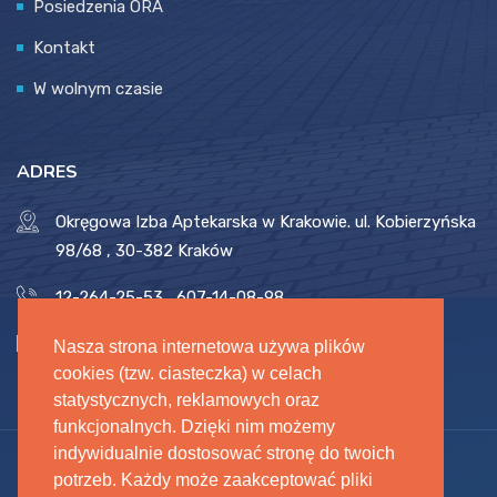
Posiedzenia ORA
Kontakt
W wolnym czasie
ADRES
Okręgowa Izba Aptekarska w Krakowie. ul. Kobierzyńska
98/68 , 30-382 Kraków
12-264-25-53
,
607-14-08-98
biuro@oia.krakow.pl
,
oia.krakow.pl
Nasza strona internetowa używa plików
cookies (tzw. ciasteczka) w celach
statystycznych, reklamowych oraz
funkcjonalnych. Dzięki nim możemy
indywidualnie dostosować stronę do twoich
potrzeb. Każdy może zaakceptować pliki