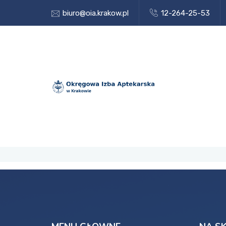
biuro@oia.krakow.pl
12-264-25-53