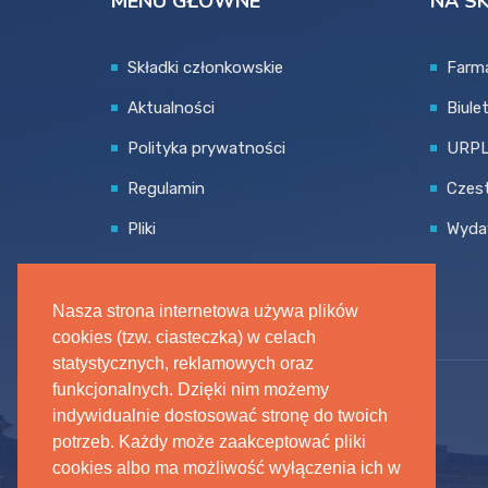
MENU GŁOWNE
NA S
Składki członkowskie
Farma
Aktualności
Biule
Polityka prywatności
URP
Regulamin
Czes
Pliki
Wyda
Nasza strona internetowa używa plików
cookies (tzw. ciasteczka) w celach
statystycznych, reklamowych oraz
funkcjonalnych. Dzięki nim możemy
indywidualnie dostosować stronę do twoich
potrzeb. Każdy może zaakceptować pliki
cookies albo ma możliwość wyłączenia ich w