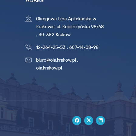
ADRES
Okręgowa Izba Aptekarska w
Krakowie. ul. Kobierzyńska 98/68
, 30-382 Kraków
12-264-25-53
,
607-14-08-98
biuro@oia.krakow.pl
,
oia.krakow.pl