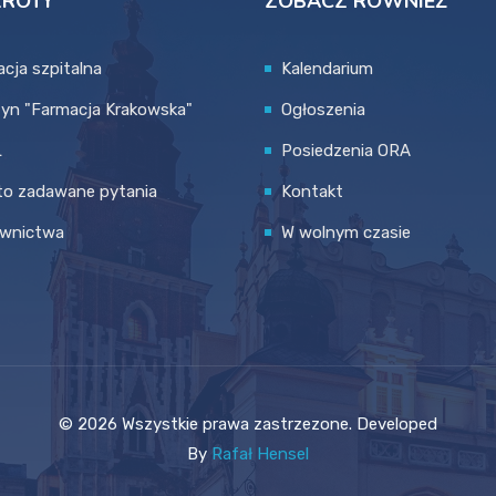
KRÓTY
ZOBACZ RÓWNIEŻ
cja szpitalna
Kalendarium
tyn "Farmacja Krakowska"
Ogłoszenia
L
Posiedzenia ORA
to zadawane pytania
Kontakt
wnictwa
W wolnym czasie
© 2026 Wszystkie prawa zastrzezone. Developed
By
Rafał Hensel